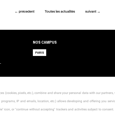
←
précedent
Toutes les actualités
suivant
→
NOS CAMPUS
PARIS
L
CONTACT
MENTIONS LÉGALES
TARIFS
CGI
es (cookies, pixels, etc.), combine and share your personal data with our partners, 
ty programs, IP and emails, location, etc.) allows developing and offering you ser
" icon, or "continue without accepting" trackers and activities subject to consent. 