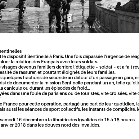
sentinelles
e dispositif Sentinelle à Paris. Une fois dépassée l’urgence de réagir
voluer la relation des Français avec leurs soldats.
isages devenus familiers derrière l’étiquette « soldat » et a fait reve
cessité de rassurer, et pourtant éloignés de leurs familles.
és quelques fractions de seconde au détour d’un passage en gare, en a
si de documenter la mission Sentinelle pendant un an, telle qu’elle ét
la canicule ou durant les épisodes de froid…
s dans une foule de parisiens ou de touristes, vite croisées, vite
?
de France pour cette opération, partagé une part de leur quotidien, le
mais aussi les séances de sport collectifs, les instants de complicité
 samedi 16 décembre à la librairie des Invalides de 15 à 18 heures
8 janvier 2018 dans les douves nord des Invalides.