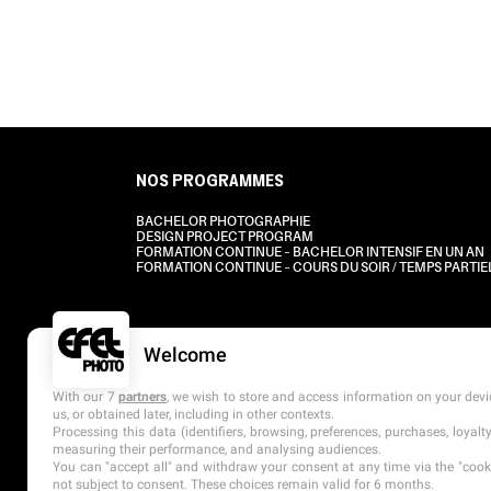
NOS PROGRAMMES
BACHELOR PHOTOGRAPHIE
DESIGN PROJECT PROGRAM
FORMATION CONTINUE – BACHELOR INTENSIF EN UN AN
FORMATION CONTINUE – COURS DU SOIR / TEMPS PARTIE
Welcome
With our 7
partners
, we wish to store and access information on your devic
us, or obtained later, including in other contexts.
Processing this data (identifiers, browsing, preferences, purchases, loyal
measuring their performance, and analysing audiences.
You can "accept all" and withdraw your consent at any time via the "cookie
not subject to consent. These choices remain valid for 6 months.