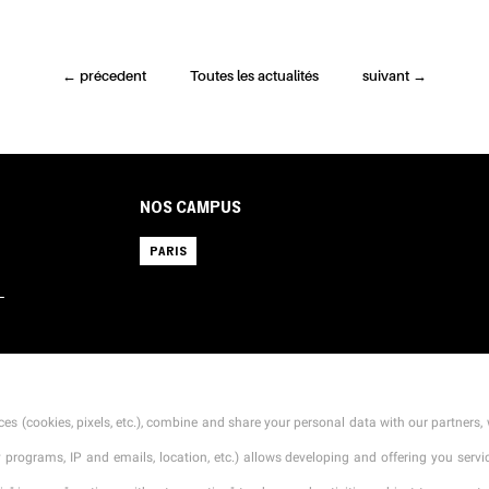
←
précedent
Toutes les actualités
suivant
→
NOS CAMPUS
PARIS
L
CONTACT
MENTIONS LÉGALES
TARIFS
CGI
es (cookies, pixels, etc.), combine and share your personal data with our partners, 
ty programs, IP and emails, location, etc.) allows developing and offering you ser