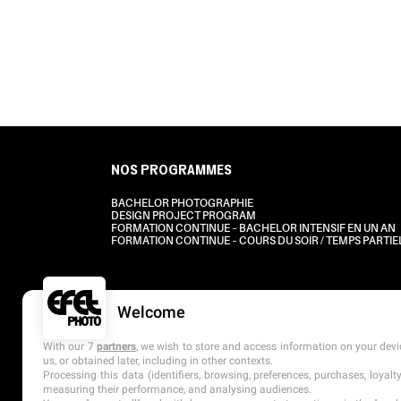
NOS PROGRAMMES
BACHELOR PHOTOGRAPHIE
DESIGN PROJECT PROGRAM
FORMATION CONTINUE – BACHELOR INTENSIF EN UN AN
FORMATION CONTINUE – COURS DU SOIR / TEMPS PARTIE
Welcome
With our 7
partners
, we wish to store and access information on your devic
us, or obtained later, including in other contexts.
Processing this data (identifiers, browsing, preferences, purchases, loyal
measuring their performance, and analysing audiences.