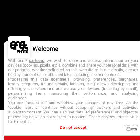
ÉTABLISSEMENT D’ENSEIGNEMENT SUPÉRIEUR
TECHNIQUE PRIVÉ
Welcome
DERNIÈRE MISE À JOUR : JUILLET 2026
With our 7
partners
, we wish to store and access information on your
devices (cookies, pixels, etc.), combine and share your personal data with
our partners, whether collected on this website or in our emails, already
held by some of us, or obtained later, including in other contexts.
Processing this data (identifiers, browsing, preferences, purchases,
loyalty programs, IP and emails, location, etc.) allows developing and
offering you services and ads across your devices (including by email),
personalising them, measuring their performance, and analysing
audiences.
You can "accept all" and withdraw your consent at any time via the
"cookie" icon, or "continue without accepting" trackers and activities
subject to consent. You can also "set detailed preferences" and object to
processing activities not subject to consent. These choices remain valid
for 6 months.
powered by
Do not accept