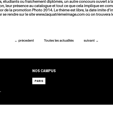
es, étudiants ou fraîchement diplômés, un autre concours ouvert à 
salon, leur présence au catalogue et tout ce que cela implique en com
or de la promotion Photo 2014. Le thème est libre, la date imite d’insc
our se rendre sur le site www.laquatrièmeimage.com où on trouvera le
←
précedent
Toutes les actualités
suivant
→
NOS CAMPUS
PARIS
L