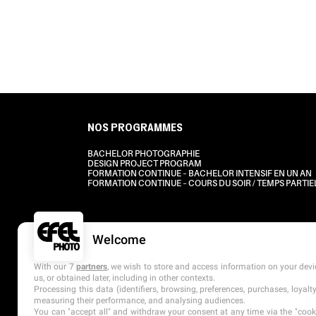
NOS PROGRAMMES
BACHELOR PHOTOGRAPHIE
DESIGN PROJECT PROGRAM
FORMATION CONTINUE – BACHELOR INTENSIF EN UN AN
FORMATION CONTINUE – COURS DU SOIR / TEMPS PARTIE
Welcome
With our 7
partners
, we wish to store and access information on your devic
us, or obtained later, including in other contexts.
Processing this data (identifiers, browsing, preferences, purchases, loyal
measuring their performance, and analysing audiences.
You can "accept all" and withdraw your consent at any time via the "cookie