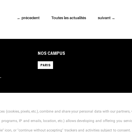
←
précedent
Toutes les actualités
suivant
→
NOS CAMPUS
PARIS
L
CONTACT
MENTIONS LÉGALES
TARIFS
CGI
es (cookies, pixels, etc.), combine and share your personal data with our partners, 
ty programs, IP and emails, location, etc.) allows developing and offering you ser
" icon, or "continue without accepting" trackers and activities subject to consent. 