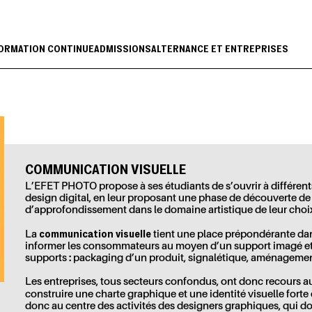
ORMATION CONTINUE
ADMISSIONS
ALTERNANCE ET ENTREPRISES
COMMUNICATION VISUELLE
L’EFET PHOTO propose à ses étudiants de s’ouvrir à différents
design digital, en leur proposant une phase de découverte de
d’approfondissement dans le domaine artistique de leur choix,
communication visuelle
La
tient une place prépondérante dan
informer les consommateurs au moyen d’un support imagé et
supports : packaging d’un produit, signalétique, aménagemen
Les entreprises, tous secteurs confondus, ont donc recours a
construire une charte graphique et une identité visuelle forte
donc au centre des activités des designers graphiques, qui doiv