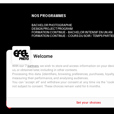
NOS PROGRAMMES
BACHELOR PHOTOGRAPHIE
DESIGN PROJECT PROGRAM
FORMATION CONTINUE – BACHELOR INTENSIF EN UN AN
FORMATION CONTINUE – COURS DU SOIR / TEMPS PARTIE
Welcome
With our 7
partners
, we wish to store and access information on your devic
us, or obtained later, including in other contexts.
Processing this data (identifiers, browsing, preferences, purchases, loyal
measuring their performance, and analysing audiences.
You can "accept all" and withdraw your consent at any time via the "cookie
not subject to consent. These choices remain valid for 6 months.
Set your choices