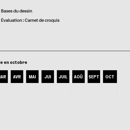
Bases du dessin
Évaluation : Carnet de croquis
le en octobre
AR
AVR
MAI
JUI
JUIL
AOÛ
SEPT
OCT