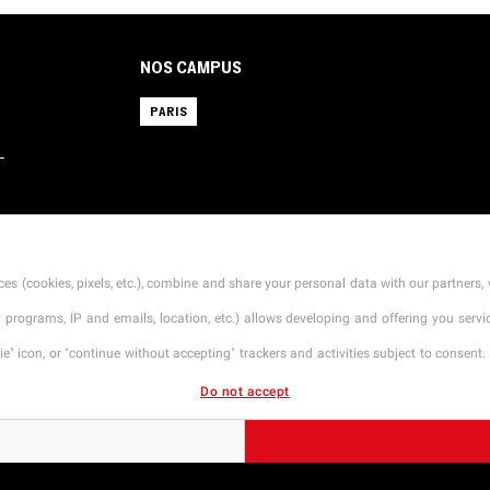
NOS CAMPUS
PARIS
L
CONTACT
MENTIONS LÉGALES
TARIFS
CGI
es (cookies, pixels, etc.), combine and share your personal data with our partners, 
ty programs, IP and emails, location, etc.) allows developing and offering you ser
" icon, or "continue without accepting" trackers and activities subject to consent. 
Do not accept