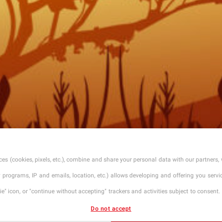
es (cookies, pixels, etc.), combine and share your personal data with our partners, 
ty programs, IP and emails, location, etc.) allows developing and offering you ser
" icon, or "continue without accepting" trackers and activities subject to consent. 
Do not accept