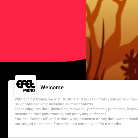
Welcome
With our 7
partners
, we wish to store and access information on your devic
us, or obtained later, including in other contexts.
Processing this data (identifiers, browsing, preferences, purchases, loyal
measuring their performance, and analysing audiences.
You can "accept all" and withdraw your consent at any time via the "cookie
not subject to consent. These choices remain valid for 6 months.