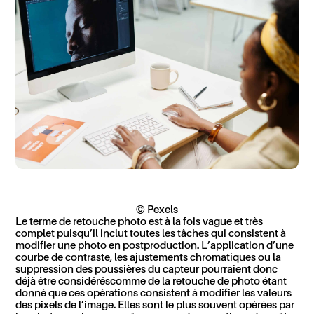
© Pexels
Le terme de retouche photo est à la fois vague et très
complet puisqu’il inclut toutes les tâches qui consistent à
modifier une photo en postproduction.
L’application d’une
courbe de contraste,
les ajustements
chromatique
s
ou
la
suppression des poussières du capteur pourraient
donc
déjà être considéré
s
comme de la retouche de photo é
tant
donné que
ces opérations consistent à modifier les valeurs
des pixels de l’image
.
Elle
s sont le plus souvent opéré
es
par