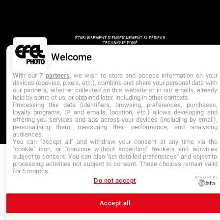
ÉTABLISSEMENT D’ENSEIGNEMENT SUPÉRIEUR
TECHNIQUE PRIVÉ
DERNIÈRE MISE À JOUR : AVRIL 2025
Welcome
With our 7
partners
, we wish to store and access information on your
devices (cookies, pixels, etc.), combine and share your personal data with
our partners, whether collected on this website or in our emails, already
held by some of us, or obtained later, including in other contexts.
Processing this data (identifiers, browsing, preferences, purchases,
loyalty programs, IP and emails, location, etc.) allows developing and
offering you services and ads across your devices (including by email),
personalising them, measuring their performance, and analysing
audiences.
You can "accept all" and withdraw your consent at any time via the
"cookie" icon, or "continue without accepting" trackers and activities
subject to consent. You can also "set detailed preferences" and object to
processing activities not subject to consent. These choices remain valid
for 6 months.
powered by
Do not accept
Accept all