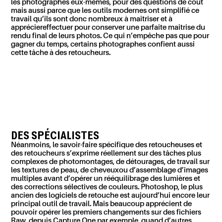
les photographes eux-mêmes,
pour des questions de coût
mais aussi parce que les outils modernes ont simplifié ce
travail qu’
ils sont donc nombreux à maîtriser et à
apprécier
effectuer
pour conserver une parfaite maîtrise du
rendu final de leurs photos. Ce qui n’empêche pas que pour
gagner du temps, certains
photographes
confient
aussi
cette tâche à des retoucheurs.
DES SPÉCIALISTES
N
éanmoins, le savoir-faire spécifique des retoucheu
ses et
des retoucheur
s s’exprime réellement sur des tâches plus
complexes de photomontages, de détourages,
de travail sur
les textures de peau, de cheveux
ou
d’assemblage d’images
multiples
avant
d’opérer un rééquilibrage des lumières
et
des corrections sélectives de couleurs
.
Photoshop, le plus
ancien des logiciels de retouche est aujourd’hui encore leur
principal outil de travail. Mais beaucoup apprécient de
pouvoir opérer les premiers changements sur des fichiers
Raw, depuis Capture One par exemple, quand d’autres