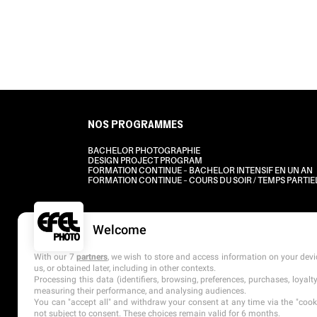
NOS PROGRAMMES
BACHELOR PHOTOGRAPHIE
DESIGN PROJECT PROGRAM
FORMATION CONTINUE – BACHELOR INTENSIF EN UN AN
FORMATION CONTINUE – COURS DU SOIR / TEMPS PARTIE
Welcome
With our 7
partners
, we wish to store and access information on your devic
us, or obtained later, including in other contexts.
Processing this data (identifiers, browsing, preferences, purchases, loyal
measuring their performance, and analysing audiences.
You can "accept all" and withdraw your consent at any time via the "cookie
not subject to consent. These choices remain valid for 6 months.