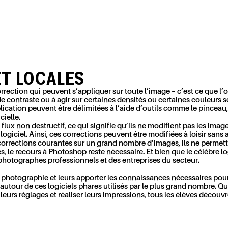
T LOCALES
rection qui peuvent s’appliquer sur toute l’image – c’est ce que l’o
de contraste ou à agir sur certaines densités ou certaines couleurs 
plication peuvent être délimitées à l’aide d’outils comme le pince
cielle.
flux non destructif, ce qui signifie qu’ils ne modifient pas les ima
logiciel. Ainsi, ces corrections peuvent être modifiées à loisir sans 
es corrections courantes sur un grand nombre d’images, ils ne perme
s, le recours à Photoshop reste nécessaire. Et bien que le célèbre 
 photographes professionnels et des entreprises du secteur.
photographie et leurs apporter les connaissances nécessaires pour s
tour de ces logiciels phares utilisés par le plus grand nombre. Que 
leurs réglages et réaliser leurs impressions, tous les élèves découv