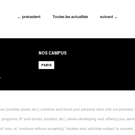
←
précedent
Toutes les actualités
suivant
→
NOS CAMPUS
PARIS
L
es (cookies, pixels, etc.), combine and share your personal data with our partners, 
CONTACT
MENTIONS LÉGALES
TARIFS
CGI
ty programs, IP and emails, location, etc.) allows developing and offering you ser
" icon, or "continue without accepting" trackers and activities subject to consent. 