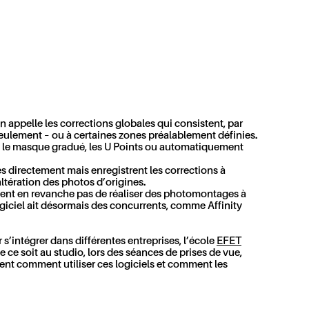
n appelle les corrections globales qui consistent, par
seulement – o
u
à certaines zones préalablement définies.
au, le masque gradué, les U Points ou automatiquement
ges directement mais enregistrent les corrections à
altération des photos d’origines.
ttent en revanche pas de réaliser des photomontages à
logiciel ait désormais des concurrents, comme
Affinity
’intégrer dans différentes entreprises, l’école
E
FET
ce soit au studio, lors des séances de prises de vue,
rent comment utiliser ces logiciels et comment les