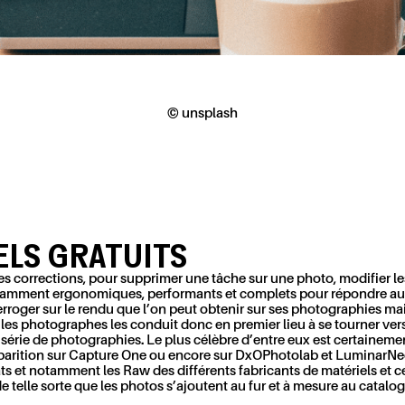
© unsplash
IELS
GRATUITS
ques corrections, pour supprimer une tâche sur une photo, modifier l
ffisamment ergonomiques, performants et complets pour répondre a
terroger sur le rendu que l’on peut obtenir sur ses photographies ma
les photographes les conduit donc en premier lieu à se tourner vers d
e série de photographies. Le plus célèbre d’entre eux est certaine
pparition sur Capture One ou encore sur
DxO
Photolab
et
Luminar
Ne
ats et notamment les Raw des différents fabricants de matériels et 
de telle sorte que les photos s’ajoutent au fur et à mesure au catal