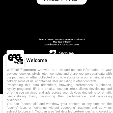
CANDIDATURE EN LIGNE
ÉTABLISSEMENT D’ENSEIGNEMENT SUPÉRIEUR
TECHNIQUE PRIVÉ
DERNIÈRE MISE À JOUR : AVRIL 2025
Welcome
With our 7
partners
, we wish to store and access information on your
devices (cookies, pixels, etc.), combine and share your personal data with
our partners, whether collected on this website or in our emails, already
held by some of us, or obtained later, including in other contexts.
Processing this data (identifiers, browsing, preferences, purchases,
loyalty programs, IP and emails, location, etc.) allows developing and
offering you services and ads across your devices (including by email),
personalising them, measuring their performance, and analysing
audiences.
You can "accept all" and withdraw your consent at any time via the
"cookie" icon, or "continue without accepting" trackers and activities
subject to consent. You can also "set detailed preferences" and object to