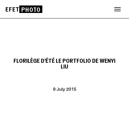
EFET
PHOTO
Skip
to
content
FLORILÈGE D’ÉTÉ LE PORTFOLIO DE WENYI
LIU
9 July 2015