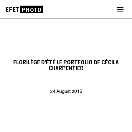
EFET
PHOTO
Skip
to
content
FLORILÈGE D’ÉTÉ LE PORTFOLIO DE CÉCILA
CHARPENTIER
24 August 2015