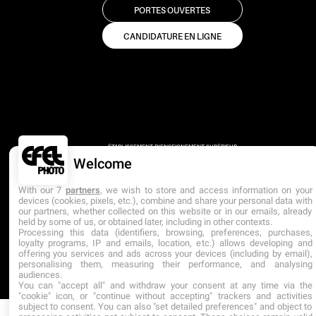
PORTES OUVERTES
CANDIDATURE EN LIGNE
ÉTABLISSEMENT D’ENSEIGNEMENT SUPÉRIEUR
TECHNIQUE PRIVÉ
Welcome
DERNIÈRE MISE À JOUR : AVRIL 2025
With our 7
partners
, we wish to store and access information on your
devices (cookies, pixels, etc.), combine and share your personal data with
our partners, whether collected on this website or in our emails, already
held by some of us, or obtained later, including in other contexts.
Processing this data (identifiers, browsing, preferences, purchases,
loyalty programs, IP and emails, location, etc.) allows developing and
offering you services and ads across your devices (including by email),
personalising them, measuring their performance, and analysing
audiences.
You can "accept all" and withdraw your consent at any time via the
"cookie" icon, or "continue without accepting" trackers and activities
subject to consent. You can also "set detailed preferences" and object to