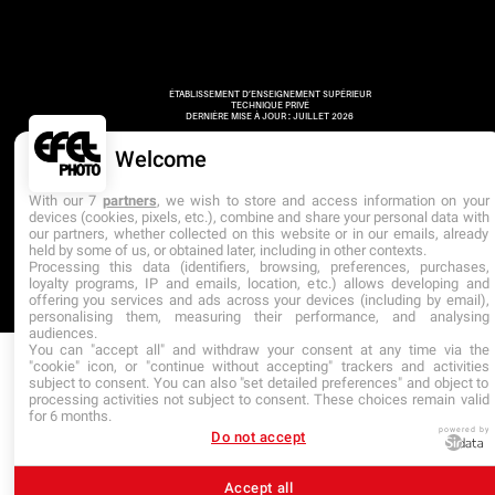
ÉTABLISSEMENT D’ENSEIGNEMENT SUPÉRIEUR
TECHNIQUE PRIVÉ
DERNIÈRE MISE À JOUR : JUILLET 2026
Welcome
With our 7
partners
, we wish to store and access information on your
devices (cookies, pixels, etc.), combine and share your personal data with
our partners, whether collected on this website or in our emails, already
held by some of us, or obtained later, including in other contexts.
Processing this data (identifiers, browsing, preferences, purchases,
loyalty programs, IP and emails, location, etc.) allows developing and
offering you services and ads across your devices (including by email),
personalising them, measuring their performance, and analysing
audiences.
You can "accept all" and withdraw your consent at any time via the
"cookie" icon, or "continue without accepting" trackers and activities
subject to consent. You can also "set detailed preferences" and object to
processing activities not subject to consent. These choices remain valid
for 6 months.
powered by
Do not accept
Accept all