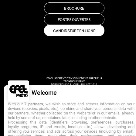
BROCHURE
PORTES OUVERTES
CANDIDATURE EN LIGNE
ÉTABLISSEMENT D’ENSEIGNEMENT SUPÉRIEUR
TECHNIQUE PRIVÉ
DERNIÈRE MISE À JOUR : JUILLET 2026
Welcome
With our 7
partners
, we wish to store and access information on your
devices (cookies, pixels, etc.), combine and share your personal data with
our partners, whether collected on this website or in our emails, already
held by some of us, or obtained later, including in other contexts.
Processing this data (identifiers, browsing, preferences, purchases,
loyalty programs, IP and emails, location, etc.) allows developing and
offering you services and ads across your devices (including by email),
personalising them, measuring their performance, and analysing