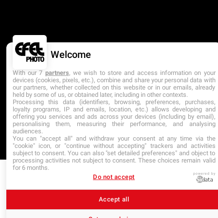
Welcome
ÉTABLISSEMENT D’ENSEIGNEMENT SUPÉRIEUR
TECHNIQUE PRIVÉ
DERNIÈRE MISE À JOUR : AVRIL 2025
With our 7
partners
, we wish to store and access information on your
devices (cookies, pixels, etc.), combine and share your personal data with
our partners, whether collected on this website or in our emails, already
held by some of us, or obtained later, including in other contexts.
Processing this data (identifiers, browsing, preferences, purchases,
loyalty programs, IP and emails, location, etc.) allows developing and
offering you services and ads across your devices (including by email),
personalising them, measuring their performance, and analysing
audiences.
You can "accept all" and withdraw your consent at any time via the
"cookie" icon, or "continue without accepting" trackers and activities
subject to consent. You can also "set detailed preferences" and object to
processing activities not subject to consent. These choices remain valid
for 6 months.
powered by
Do not accept
Accept all