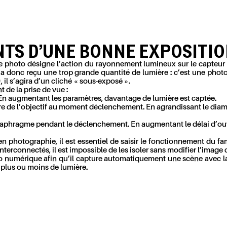
NTS D’UNE BONNE EXPOSITIO
ue photo désigne l’action du rayonnement lumineux sur le capteur (
a donc reçu une trop grande quantité de lumière : c’est une photo 
 il s’agira d’un cliché « sous-exposé ».
 de la prise de vue :
re. En augmentant les paramètres, davantage de lumière est captée.
re de l’objectif au moment déclenchement. En agrandissant le diamèt
 diaphragme pendant le déclenchement. En augmentant le délai d’ouve
photographie, il est essentiel de saisir le fonctionnement du fame
nterconnectés, il est impossible de les isoler sans modifier l’image 
oto numérique afin qu’il capture automatiquement une scène avec la
r plus ou moins de lumière.