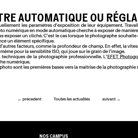
ÈTRE AUTOMATIQUE OU RÉGL
llement les paramètres d’exposition de leur équipement. Travaill
 photo numérique en mode automatique cherche à exposer de manière 
sous-exposer un cliché. C’est le cas lorsque le photographe souhaite
ence un élément spécifique.
d’autres facteurs, comme la profondeur de champ. En effet, la vite
 même pour la sensibilité ISO, qui joue sur le grain de l’image.
s techniques de la photographie professionnelle. L’
EFET Photogr
uche numérique.
photo sont les premières bases vers la maîtrise de la photographie
←
précedent
Toutes les actualités
suivant
→
NOS CAMPUS