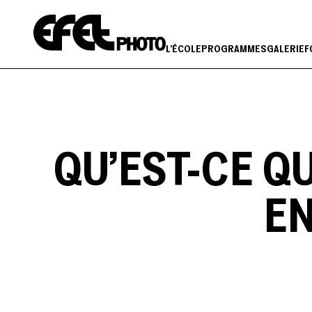
Skip
to
content
L’ÉCOLE
PROGRAMMES
GALERIE
F
QU’EST-CE Q
EN